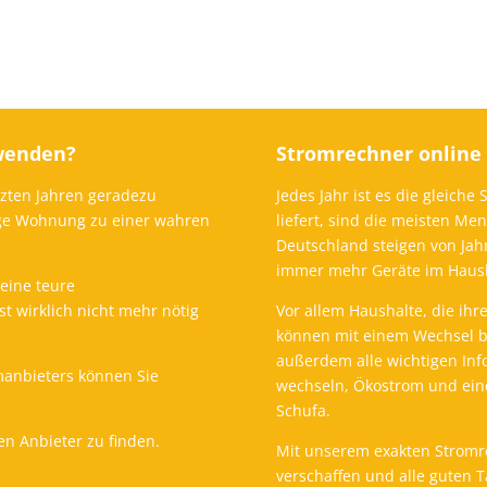
wenden?
Stromrechner online –
tzten Jahren geradezu
Jedes Jahr ist es die gleich
tige Wohnung zu einer wahren
liefert, sind die meisten M
Deutschland steigen von Jah
immer mehr Geräte im Hausha
 eine teure
t wirklich nicht mehr nötig
Vor allem Haushalte, die ih
können mit einem Wechsel ba
außerdem alle wichtigen In
manbieters können Sie
wechseln, Ökostrom und ein
Schufa.
en Anbieter zu finden.
Mit unserem exakten Stromre
verschaffen und alle guten T