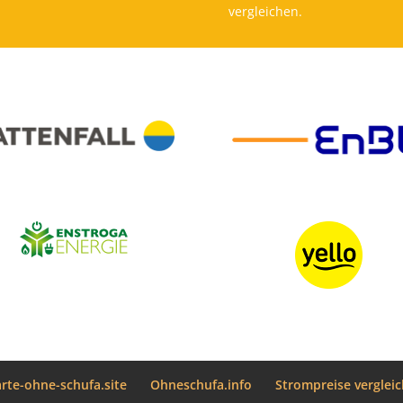
vergleichen.
arte-ohne-schufa.site
Ohneschufa.info
Strompreise verglei