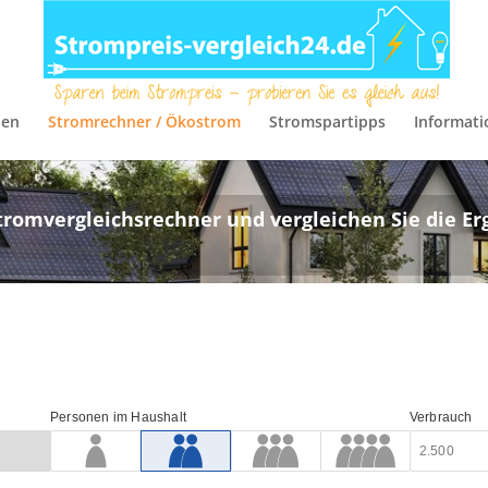
hen
Stromrechner / Ökostrom
Stromspartipps
Informat
romvergleichsrechner und vergleichen Sie die Erg